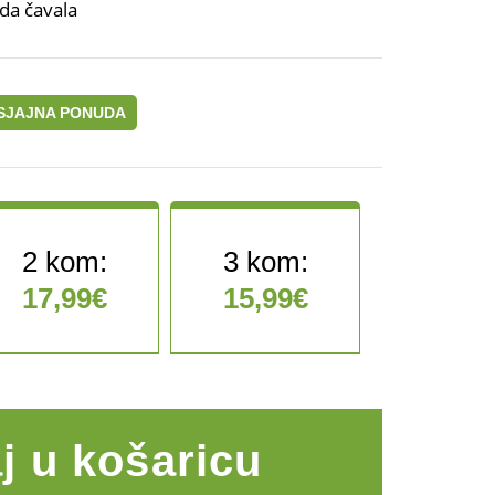
a čavala
SJAJNA PONUDA
17,99
€
15,99
€
avak guma količina
j u košaricu