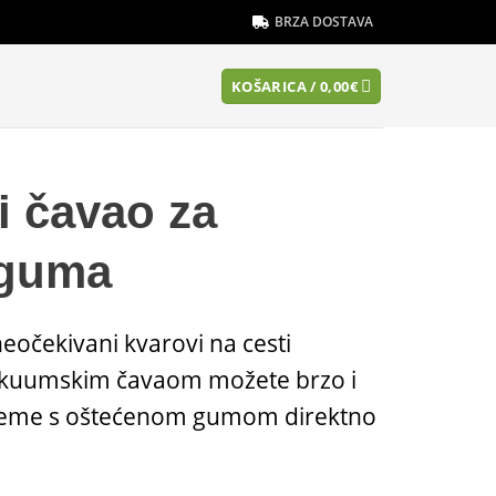
BRZA DOSTAVA
KOŠARICA /
0,00
€
 čavao za
 guma
eočekivani kvarovi na cesti
akuumskim čavaom možete brzo i
obleme s oštećenom gumom direktno