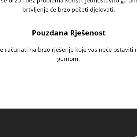
 se brzo i bez problema koristi. Jednostavno ga 
brtvljenje će brzo početi djelovati.
Pouzdana Rješenost
računati na brzo rješenje koje vas neće ostaviti
gumom.