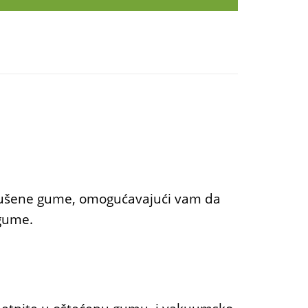
bušene gume, omogućavajući vam da
 gume.