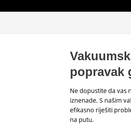
Vakuumski
popravak
Ne dopustite da vas n
iznenade. S našim v
efikasno riješiti pr
na putu.