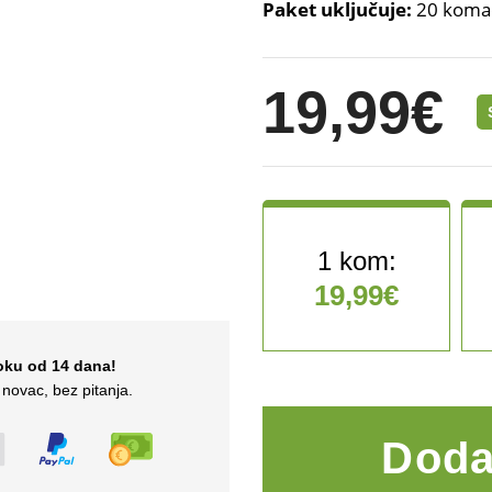
Paket uključuje:
20 komad
19,99
€
19,99
€
oku od 14 dana!
Vakuumski čavao za popr
novac, bez pitanja.
Doda