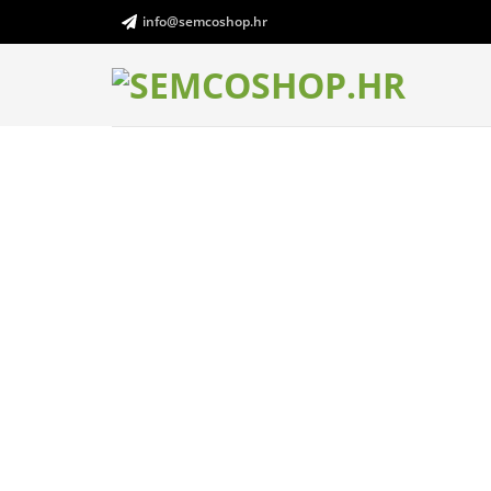
Skip
info@semcoshop.hr
to
content