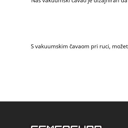
Naš vakuumski čavao je dizajniran da
S vakuumskim čavaom pri ruci, možete 