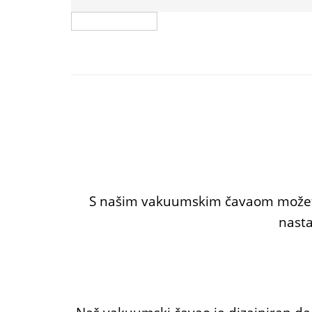
S našim vakuumskim čavaom možete
nasta