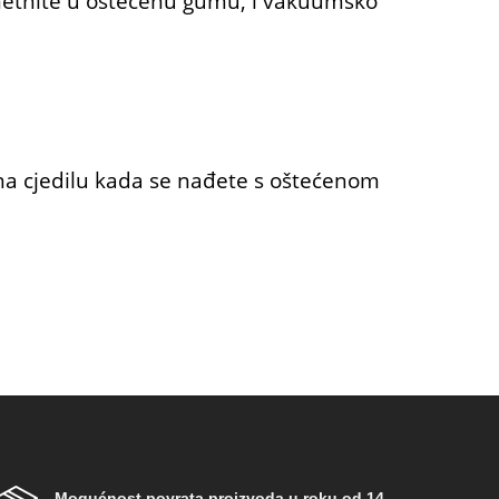
umetnite u oštećenu gumu, i vakuumsko
 na cjedilu kada se nađete s oštećenom
Mogućnost povrata proizvoda u roku od 14