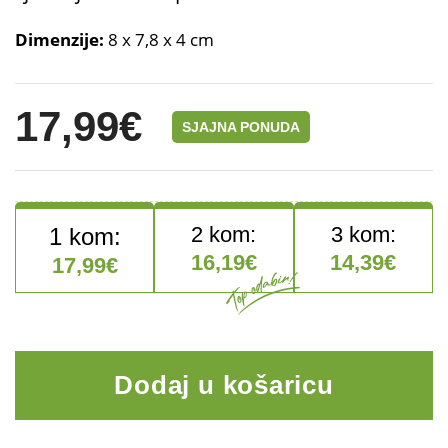
Dimenzije:
8 x 7,8 x 4 cm
17,99
€
SJAJNA PONUDA
16,19
€
14,39
€
17,99
€
Prijenosna dnevna kutija za t
Dodaj u košaricu