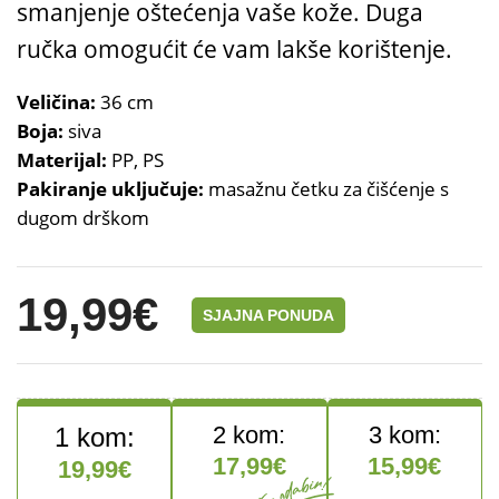
smanjenje oštećenja vaše kože. Duga
ručka omogućit će vam lakše korištenje.
Veličina:
36 cm
Boja:
siva
Materijal:
PP, PS
Pakiranje uključuje:
masažnu četku za čišćenje s
dugom drškom
19,99
€
SJAJNA PONUDA
17,99
€
15,99
€
19,99
€