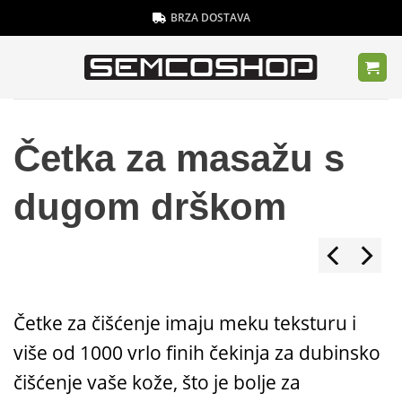
Skip
BRZA DOSTAVA
to
content
Četka za masažu s
dugom drškom
Četke za čišćenje imaju meku teksturu i
više od 1000 vrlo finih čekinja za dubinsko
čišćenje vaše kože, što je bolje za