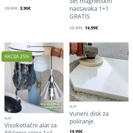
Set magnetskih
nastavaka 1+1
19,99
€
3,90
€
GRATIS
15,99
€
14,99
€
AKCIJA 25%
ALAT
Vuneni disk za
ALAT
poliranje
Visokotlačni alat za
19,99
€
čišćenje cijevi 1+1