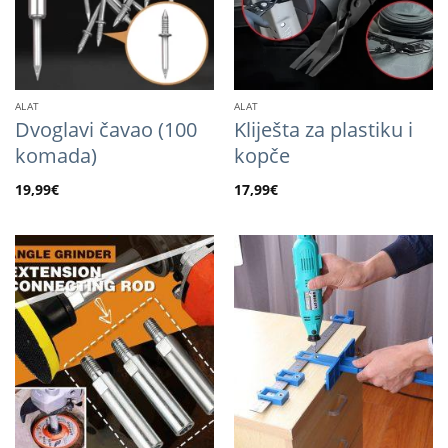
ALAT
ALAT
Dvoglavi čavao (100
Kliješta za plastiku i
komada)
kopče
19,99
€
17,99
€