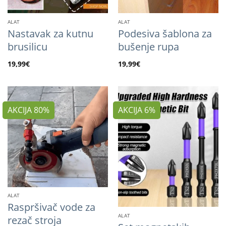
ALAT
ALAT
Nastavak za kutnu
Podesiva šablona za
brusilicu
bušenje rupa
19,99
€
19,99
€
AKCIJA 80%
AKCIJA 6%
ALAT
Raspršivač vode za
ALAT
rezač stroja